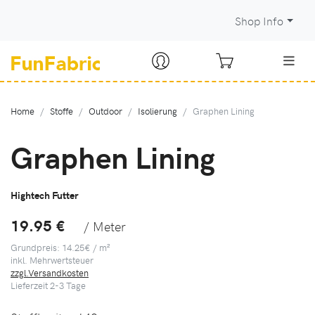
Shop Info
Home
Stoffe
Outdoor
Isolierung
Graphen Lining
Graphen Lining
Hightech Futter
19.95 €
/ Meter
Grundpreis: 14.25€ / m²
inkl. Mehrwertsteuer
zzgl.Versandkosten
Lieferzeit
2-3
Tage