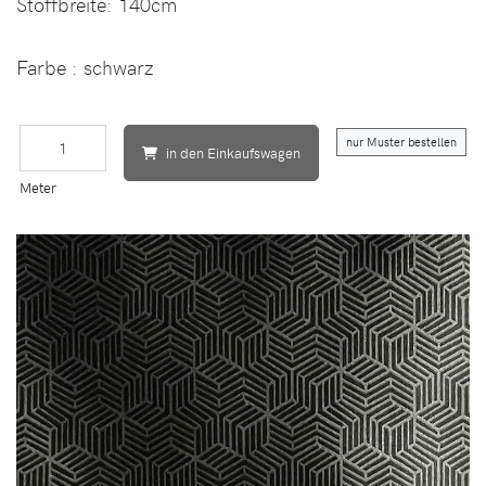
Stoffbreite:
140cm
Farbe : schwarz
nur Muster bestellen
in den Einkaufswagen
Meter