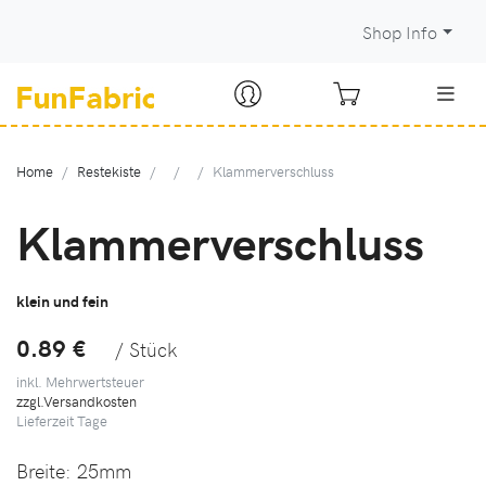
Shop Info
Home
Restekiste
Klammerverschluss
Klammerverschluss
klein und fein
0.89 €
/ Stück
inkl. Mehrwertsteuer
zzgl.Versandkosten
Lieferzeit
Tage
Breite:
25mm