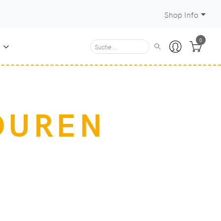
Shop Info
0
N
OUREN