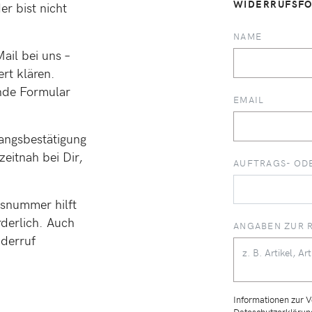
WIDERRUFSFO
r bist nicht
NAME
ail bei uns –
ert klären.
ende Formular
EMAIL
angsbestätigung
eitnah bei Dir,
AUFTRAGS- OD
gsnummer hilft
rderlich. Auch
ANGABEN ZUR 
derruf
Informationen zur V
Dateschutzerklärun