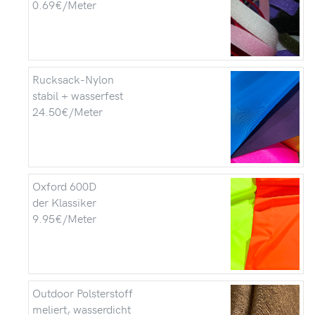
0.69€/Meter
Rucksack-Nylon
stabil + wasserfest
24.50€/Meter
Oxford 600D
der Klassiker
9.95€/Meter
Outdoor Polsterstoff
meliert, wasserdicht