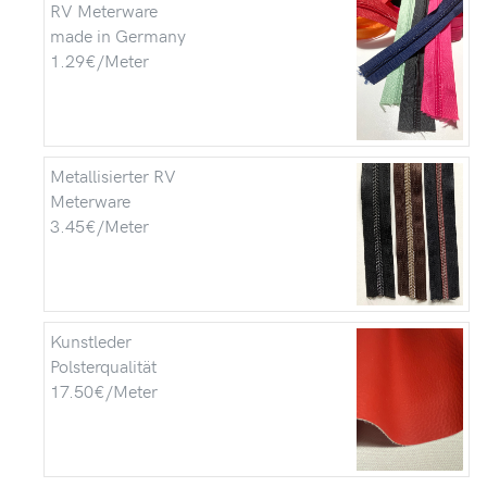
RV Meterware
made in Germany
1.29€/Meter
Metallisierter RV
Meterware
3.45€/Meter
Kunstleder
Polsterqualität
17.50€/Meter