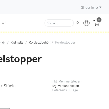
Shop Info
0
N
hör
Kleinteile
Kordelzubehör
Kordelstopper
elstopper
inkl. Mehrwertsteuer
/ Stück
zzgl.Versandkosten
Lieferzeit
2-3
Tage