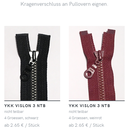
Kragenverschluss an Pullovern eignen.
YKK VISLON 3 NTB
YKK VISLON 3 NTB
nicht teilbar
nicht teilbar
4 Groessen, schwarz
4 Groessen, weinrot
ab 2.65 € / Stück
ab 2.65 € / Stück